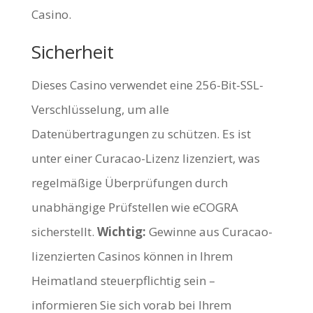
Casino.
Sicherheit
Dieses Casino verwendet eine 256-Bit-SSL-
Verschlüsselung, um alle
Datenübertragungen zu schützen. Es ist
unter einer Curacao-Lizenz lizenziert, was
regelmäßige Überprüfungen durch
unabhängige Prüfstellen wie eCOGRA
sicherstellt.
Wichtig:
Gewinne aus Curacao-
lizenzierten Casinos können in Ihrem
Heimatland steuerpflichtig sein –
informieren Sie sich vorab bei Ihrem