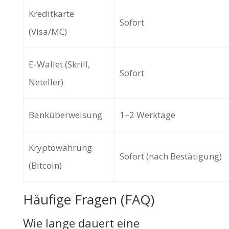
Kreditkarte
Sofort
(Visa/MC)
E-Wallet (Skrill,
Sofort
Neteller)
Banküberweisung
1–2 Werktage
Kryptowährung
Sofort (nach Bestätigung)
(Bitcoin)
Häufige Fragen (FAQ)
Wie lange dauert eine