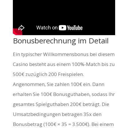
Bonusberechnung im Detail
Ein typischer Willkommensbonus bei diesem
Casino besteht aus einem 100%-Match bis zu
500€ zuzüglich 200 Freispielen.
Angenommen, Sie zahlen 100€ ein. Dann
erhalten Sie 100€ Bonusguthaben, sodass Ihr
gesamtes Spielguthaben 200€ beträgt. Die
Umsatzbedingungen betragen 35x den
Bonusbetrag (100€ × 35 = 3.500€). Bei einem