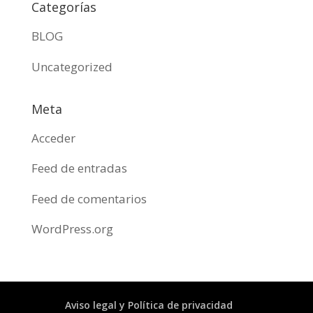
Categorías
BLOG
Uncategorized
Meta
Acceder
Feed de entradas
Feed de comentarios
WordPress.org
Aviso legal y Política de privacidad