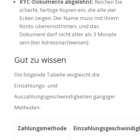
KYC-Dokumente abgelehnt:
Reichen Sie
scharfe, farbige Kopien ein, die alle vier
Ecken zeigen. Der Name muss mit Ihrem
Konto übereinstimmen, und das
Dokument darf nicht älter als 3 Monate
sein (bei Adressnachweisen).
Gut zu wissen
Die folgende Tabelle vergleicht die
Einzahlungs- und
Auszahlungsgeschwindigkeiten gängiger
Methoden:
Zahlungsmethode
Einzahlungsgeschwindig