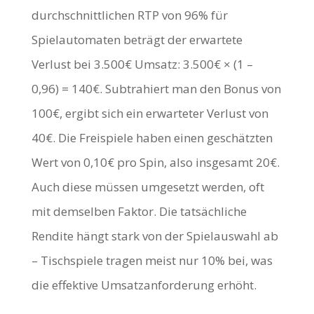
durchschnittlichen RTP von 96% für
Spielautomaten beträgt der erwartete
Verlust bei 3.500€ Umsatz: 3.500€ × (1 –
0,96) = 140€. Subtrahiert man den Bonus von
100€, ergibt sich ein erwarteter Verlust von
40€. Die Freispiele haben einen geschätzten
Wert von 0,10€ pro Spin, also insgesamt 20€.
Auch diese müssen umgesetzt werden, oft
mit demselben Faktor. Die tatsächliche
Rendite hängt stark von der Spielauswahl ab
– Tischspiele tragen meist nur 10% bei, was
die effektive Umsatzanforderung erhöht.