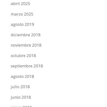
abril 2025
marzo 2025
agosto 2019
diciembre 2018
noviembre 2018
octubre 2018
septiembre 2018
agosto 2018
julio 2018
junio 2018