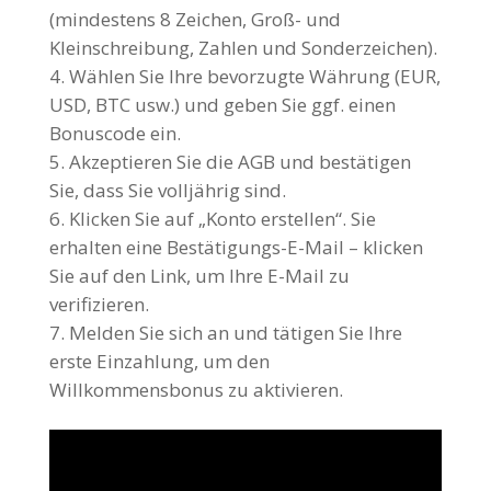
(mindestens 8 Zeichen, Groß- und
Kleinschreibung, Zahlen und Sonderzeichen).
Wählen Sie Ihre bevorzugte Währung (EUR,
USD, BTC usw.) und geben Sie ggf. einen
Bonuscode ein.
Akzeptieren Sie die AGB und bestätigen
Sie, dass Sie volljährig sind.
Klicken Sie auf „Konto erstellen“. Sie
erhalten eine Bestätigungs-E-Mail – klicken
Sie auf den Link, um Ihre E-Mail zu
verifizieren.
Melden Sie sich an und tätigen Sie Ihre
erste Einzahlung, um den
Willkommensbonus zu aktivieren.