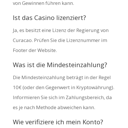
von Gewinnen führen kann.
Ist das Casino lizenziert?
Ja, es besitzt eine Lizenz der Regierung von
Curacao. Prüfen Sie die Lizenznummer im
Footer der Website.
Was ist die Mindesteinzahlung?
Die Mindesteinzahlung beträgt in der Regel
10€ (oder den Gegenwert in Kryptowährung).
Informieren Sie sich im Zahlungsbereich, da
es je nach Methode abweichen kann.
Wie verifiziere ich mein Konto?